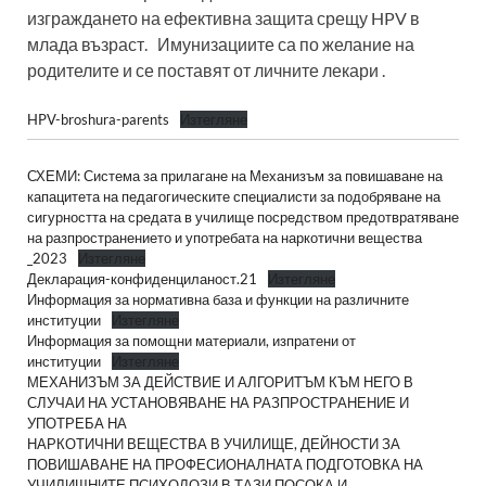
изграждането на ефективна защита срещу HPV в
млада възраст. Имунизациите са по желание на
родителите и се поставят от личните лекари .
HPV-broshura-parents
Изтегляне
СХЕМИ: Система за прилагане на Механизъм за повишаване на
капацитета на педагогическите специалисти за подобряване на
сигурността на средата в училище посредством предотвратяване
на разпространението и употребата на наркотични вещества
_2023
Изтегляне
Декларация-конфиденциланост.21
Изтегляне
Информация за нормативна база и функции на различните
институции
Изтегляне
Информация за помощни материали, изпратени от
институции
Изтегляне
МЕХАНИЗЪМ ЗА ДЕЙСТВИЕ И АЛГОРИТЪМ КЪМ НЕГО В
СЛУЧАИ НА УСТАНОВЯВАНЕ НА РАЗПРОСТРАНЕНИЕ И
УПОТРЕБА НА
НАРКОТИЧНИ ВЕЩЕСТВА В УЧИЛИЩЕ, ДЕЙНОСТИ ЗА
ПОВИШАВАНЕ НА ПРОФЕСИОНАЛНАТА ПОДГОТОВКА НА
УЧИЛИЩНИТЕ ПСИХОЛОЗИ В ТАЗИ ПОСОКА И