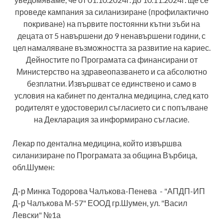
проведе кампания за силанизиране (профилактично
покриване) на първите постоянни кътни зъби на
децата от 5 навършени до 9 ненавършени години, с
цел намаляване възможността за развитие на кариес.
Дейностите по Програмата са финансирани от
Министерство на здравеопазването и са абсолютно
безплатни. Извършват се единствено и само в
условия на кабинет по дентална медицина, след като
родителят е удостоверил съгласието си с попълване
на Декларация за информирано съгласие.
Лекар по дентална медицина, който извършва
силанизиране по Програмата за община Върбица,
обл.Шумен:
Д-р Минка Тодорова Чалъкова-Пенева - "АПДП-ИП
Д-р Чалъкова М-57" ЕООД гр.Шумен, ул. "Васил
Левски" №1а