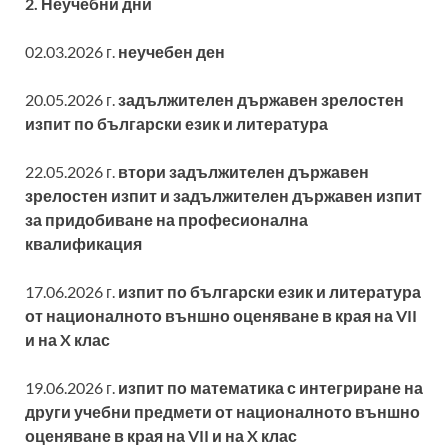
2. Неучебни дни
02.03.2026 г.
неучебен ден
20.05.2026 г.
задължителен държавен зрелостен
изпит по български език и литература
22.05.2026 г.
втори задължителен държавен
зрелостен изпит и задължителен държавен изпит
за придобиване на професионална
квалификация
17.06.2026 г.
изпит по български език и литература
от националното външно оценяване в края на VII
и на X клас
19.06.2026 г.
изпит по математика с интегриране на
други учебни предмети от националното външно
оценяване в края на VII и на X клас