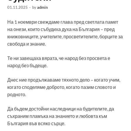
01.11.2025
-
by
admin
На 1 ноември свеждаме глава пред светлата памет
на онези, които събудиха духа на България – пред
книжовниците, учителите, просветителите, борците за
свобода и знание.
Те ни завещаха вярата, че народ без просвета е
народ без бъдеще.
Днес ние продължаваме тяхното дело – когато учим,
когато споделяме доброто, когато пазим словото и
родното.
Да бъдем достойни наследници на будителите, да
съхраним пламъка на знанието и любовта към
България във всяко сърце.