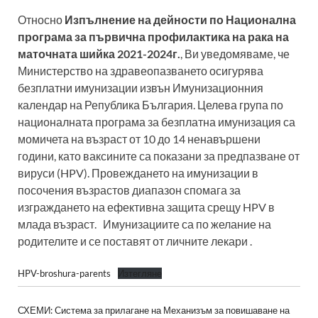
Относно
Изпълнение на дейности по Национална
програма за първична профилактика на рака на
маточната шийка 2021-2024г.
, Ви уведомяваме, че
Министерство на здравеопазването осигурява
безплатни имунизации извън Имунизационния
календар на Република България. Целева група по
националната програма за безплатна имунизация са
момичета на възраст от 10 до 14 ненавършени
години, като ваксините са показани за предпазване от
вируси (HPV). Провеждането на имунизации в
посочения възрастов диапазон спомага за
изграждането на ефективна защита срещу HPV в
млада възраст. Имунизациите са по желание на
родителите и се поставят от личните лекари .
HPV-broshura-parents
Изтегляне
СХЕМИ: Система за прилагане на Механизъм за повишаване на