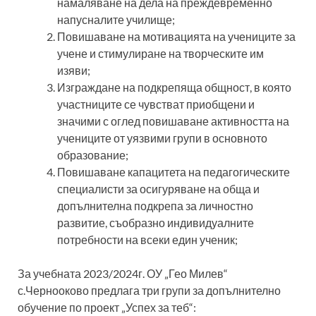
намаляване на дела на преждевременно
напусналите училище;
Повишаване на мотивацията на учениците за
учене и стимулиране на творческите им
изяви;
Изграждане на подкрепяща общност, в която
участниците се чувстват приобщени и
значими с оглед повишаване активността на
учениците от уязвими групи в основното
образование;
Повишаване капацитета на педагогическите
специалисти за осигуряване на обща и
допълнителна подкрепа за личностно
развитие, съобразно индивидуалните
потребности на всеки един ученик;
За учебната 2023/2024г. ОУ „Гео Милев“
с.Чернооково предлага три групи за допълнително
обучение по проект „Успех за теб“: