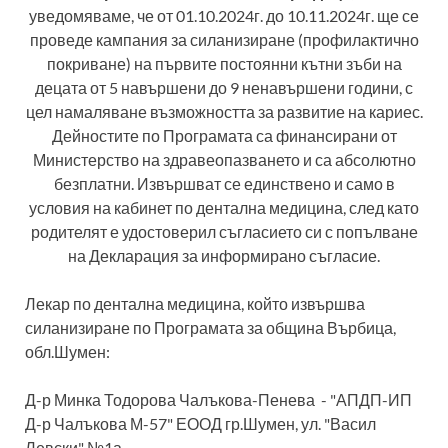
уведомяваме, че от 01.10.2024г. до 10.11.2024г. ще се
проведе кампания за силанизиране (профилактично
покриване) на първите постоянни кътни зъби на
децата от 5 навършени до 9 ненавършени години, с
цел намаляване възможността за развитие на кариес.
Дейностите по Програмата са финансирани от
Министерство на здравеопазването и са абсолютно
безплатни. Извършват се единствено и само в
условия на кабинет по дентална медицина, след като
родителят е удостоверил съгласието си с попълване
на Декларация за информирано съгласие.
Лекар по дентална медицина, който извършва
силанизиране по Програмата за община Върбица,
обл.Шумен:
Д-р Минка Тодорова Чалъкова-Пенева - "АПДП-ИП
Д-р Чалъкова М-57" ЕООД гр.Шумен, ул. "Васил
Левски" №1а