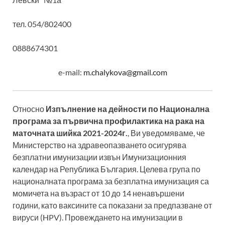
тел. 054/802400
0888674301
e-mail:
m.chalykova@gmail.com
Относно
Изпълнение на дейности по Национална
програма за първична профилактика на рака на
маточната шийка 2021-2024г.
, Ви уведомяваме, че
Министерство на здравеопазването осигурява
безплатни имунизации извън Имунизационния
календар на Република България. Целева група по
националната програма за безплатна имунизация са
момичета на възраст от 10 до 14 ненавършени
години, като ваксините са показани за предпазване от
вируси (HPV). Провеждането на имунизации в