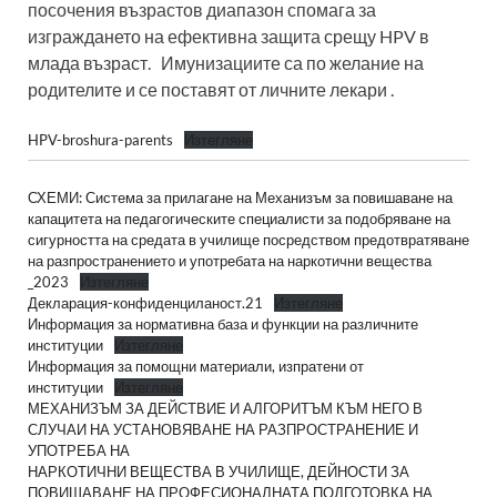
посочения възрастов диапазон спомага за
изграждането на ефективна защита срещу HPV в
млада възраст. Имунизациите са по желание на
родителите и се поставят от личните лекари .
HPV-broshura-parents
Изтегляне
СХЕМИ: Система за прилагане на Механизъм за повишаване на
капацитета на педагогическите специалисти за подобряване на
сигурността на средата в училище посредством предотвратяване
на разпространението и употребата на наркотични вещества
_2023
Изтегляне
Декларация-конфиденциланост.21
Изтегляне
Информация за нормативна база и функции на различните
институции
Изтегляне
Информация за помощни материали, изпратени от
институции
Изтегляне
МЕХАНИЗЪМ ЗА ДЕЙСТВИЕ И АЛГОРИТЪМ КЪМ НЕГО В
СЛУЧАИ НА УСТАНОВЯВАНЕ НА РАЗПРОСТРАНЕНИЕ И
УПОТРЕБА НА
НАРКОТИЧНИ ВЕЩЕСТВА В УЧИЛИЩЕ, ДЕЙНОСТИ ЗА
ПОВИШАВАНЕ НА ПРОФЕСИОНАЛНАТА ПОДГОТОВКА НА