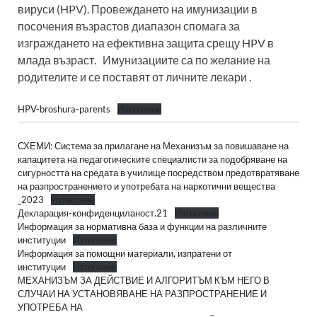
вируси (HPV). Провеждането на имунизации в
посочения възрастов диапазон спомага за
изграждането на ефективна защита срещу HPV в
млада възраст. Имунизациите са по желание на
родителите и се поставят от личните лекари .
HPV-broshura-parents
Изтегляне
СХЕМИ: Система за прилагане на Механизъм за повишаване на
капацитета на педагогическите специалисти за подобряване на
сигурността на средата в училище посредством предотвратяване
на разпространението и употребата на наркотични вещества
_2023
Изтегляне
Декларация-конфиденциланост.21
Изтегляне
Информация за нормативна база и функции на различните
институции
Изтегляне
Информация за помощни материали, изпратени от
институции
Изтегляне
МЕХАНИЗЪМ ЗА ДЕЙСТВИЕ И АЛГОРИТЪМ КЪМ НЕГО В
СЛУЧАИ НА УСТАНОВЯВАНЕ НА РАЗПРОСТРАНЕНИЕ И
УПОТРЕБА НА