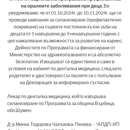
на оралните заболявания при деца
, Ви
уведомяваме, че от 01.10.2024г. до 10.11.2024г. ще се
проведе кампания за силанизиране (профилактично
покриване) на първите постоянни кътни зъби на
децата от 5 навършени до 9 ненавършени години, с
цел намаляване възможността за развитие на кариес.
Дейностите по Програмата са финансирани от
Министерство на здравеопазването и са абсолютно
безплатни. Извършват се единствено и само в
условия на кабинет по дентална медицина, след като
родителят е удостоверил съгласието си с попълване
на Декларация за информирано съгласие.
Лекар по дентална медицина, който извършва
силанизиране по Програмата за община Върбица,
обл.Шумен:
Д-р Минка Тодорова Чалъкова-Пенева - "АПДП-ИП