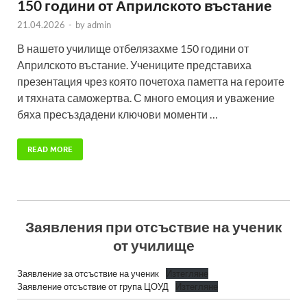
150 години от Априлското въстание
21.04.2026
-
by
admin
В нашето училище отбелязахме 150 години от
Априлското въстание. Учениците представиха
презентация чрез която почетоха паметта на героите
и тяхната саможертва. С много емоция и уважение
бяха пресъздадени ключови моменти …
READ MORE
Заявления при отсъствие на ученик
от училище
Заявление за отсъствие на ученик
Изтегляне
Заявление отсъствие от група ЦОУД
Изтегляне