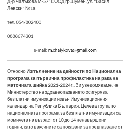
Д-р Чалъкова М-57" ЕООД гр.Шумен, ул. "Васил
Левски" №1а
тел. 054/802400
0888674301
e-mail:
m.chalykova@gmail.com
Относно
Изпълнение на дейности по Национална
програма за първична профилактика на рака на
маточната шийка 2021-2024г.
, Ви уведомяваме, че
Министерство на здравеопазването осигурява
безплатни имунизации извън Имунизационния
календар на Република България. Целева група по
националната програма за безплатна имунизация са
момичета на възраст от 10 до 14 ненавършени
години, като ваксините са показани за предпазване от