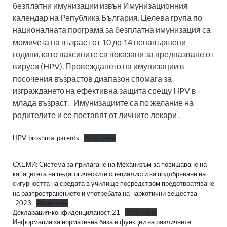
безплатни имунизации извън Имунизационния
календар на Република България. Целева група по
националната програма за безплатна имунизация са
момичета на възраст от 10 до 14 ненавършени
години, като ваксините са показани за предпазване от
вируси (HPV). Провеждането на имунизации в
посочения възрастов диапазон спомага за
изграждането на ефективна защита срещу HPV в
млада възраст. Имунизациите са по желание на
родителите и се поставят от личните лекари .
HPV-broshura-parents
Изтегляне
СХЕМИ: Система за прилагане на Механизъм за повишаване на
капацитета на педагогическите специалисти за подобряване на
сигурността на средата в училище посредством предотвратяване
на разпространението и употребата на наркотични вещества
_2023
Изтегляне
Декларация-конфиденциланост.21
Изтегляне
Информация за нормативна база и функции на различните