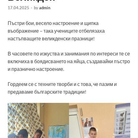
17.04.2025
-
by
admin
Пъстри бои, весело настроение и щипка
въображение – така учениците отбелязаха
настъпващите великденски празници!
В часовете по изкуства и занимания по интереси те се
включиха в боядисването на яйца, създавайки пъстро
и празнично настроение.
Гордеем се с техните творби и с това, че пазим и
предаваме българските традиции!