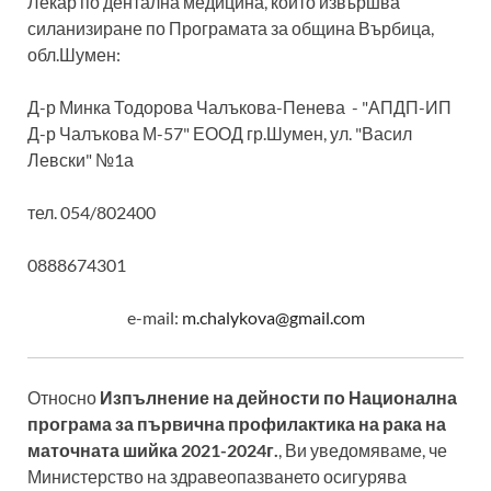
Лекар по дентална медицина, който извършва
силанизиране по Програмата за община Върбица,
обл.Шумен:
Д-р Минка Тодорова Чалъкова-Пенева - "АПДП-ИП
Д-р Чалъкова М-57" ЕООД гр.Шумен, ул. "Васил
Левски" №1а
тел. 054/802400
0888674301
e-mail:
m.chalykova@gmail.com
Относно
Изпълнение на дейности по Национална
програма за първична профилактика на рака на
маточната шийка 2021-2024г.
, Ви уведомяваме, че
Министерство на здравеопазването осигурява