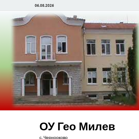
06.08.2026
ОУ Гео Милев
с. Чернооково