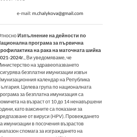
e-mail:
m.chalykova@gmail.com
Относно
Изпълнение на дейности по
Национална програма за първична
рофилактика на рака на маточната шийка
021-2024г.
, Ви уведомяваме, че
инистерство на здравеопазването
сигурява безплатни имунизации извън
мунизационния календар на Република
ългария. Целева група по националната
рограма за безплатна имунизация са
омичета на възраст от 10 до 14 ненавършени
одини, като ваксините са показани за
редпазване от вируси (HPV). Провеждането
а имунизации в посочения възрастов
иапазон спомага за изграждането на