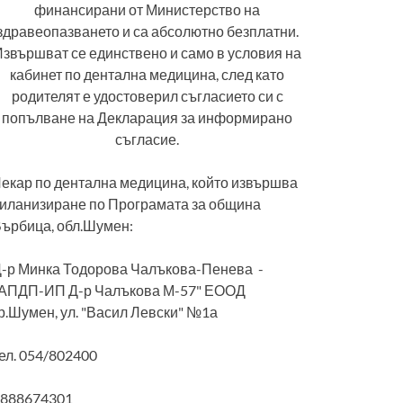
финансирани от Министерство на
здравеопазването и са абсолютно безплатни.
звършват се единствено и само в условия на
кабинет по дентална медицина, след като
родителят е удостоверил съгласието си с
попълване на Декларация за информирано
съгласие.
екар по дентална медицина, който извършва
иланизиране по Програмата за община
ърбица, обл.Шумен:
-р Минка Тодорова Чалъкова-Пенева -
АПДП-ИП Д-р Чалъкова М-57" ЕООД
р.Шумен, ул. "Васил Левски" №1а
ел. 054/802400
0888674301