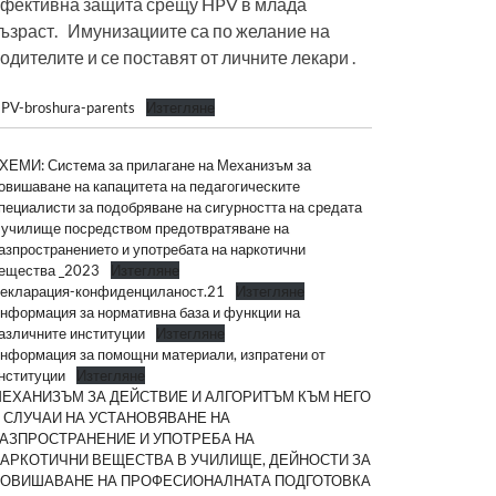
фективна защита срещу HPV в млада
ъзраст. Имунизациите са по желание на
одителите и се поставят от личните лекари .
PV-broshura-parents
Изтегляне
ХЕМИ: Система за прилагане на Механизъм за
овишаване на капацитета на педагогическите
пециалисти за подобряване на сигурността на средата
 училище посредством предотвратяване на
азпространението и употребата на наркотични
ещества _2023
Изтегляне
екларация-конфиденциланост.21
Изтегляне
нформация за нормативна база и функции на
азличните институции
Изтегляне
нформация за помощни материали, изпратени от
нституции
Изтегляне
ЕХАНИЗЪМ ЗА ДЕЙСТВИЕ И АЛГОРИТЪМ КЪМ НЕГО
 СЛУЧАИ НА УСТАНОВЯВАНЕ НА
АЗПРОСТРАНЕНИЕ И УПОТРЕБА НА
АРКОТИЧНИ ВЕЩЕСТВА В УЧИЛИЩЕ, ДЕЙНОСТИ ЗА
ОВИШАВАНЕ НА ПРОФЕСИОНАЛНАТА ПОДГОТОВКА