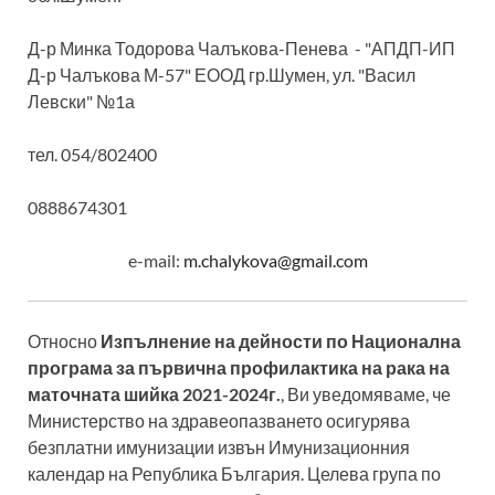
Д-р Минка Тодорова Чалъкова-Пенева - "АПДП-ИП
Д-р Чалъкова М-57" ЕООД гр.Шумен, ул. "Васил
Левски" №1а
тел. 054/802400
0888674301
e-mail:
m.chalykova@gmail.com
Относно
Изпълнение на дейности по Национална
програма за първична профилактика на рака на
маточната шийка 2021-2024г.
, Ви уведомяваме, че
Министерство на здравеопазването осигурява
безплатни имунизации извън Имунизационния
календар на Република България. Целева група по