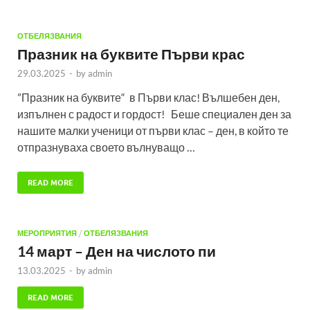
ОТБЕЛЯЗВАНИЯ
Празник на буквите Първи крас
29.03.2025
-
by
admin
”Празник на буквите“ в Първи клас! Вълшебен ден,
изпълнен с радост и гордост! Беше специален ден за
нашите малки ученици от първи клас – ден, в който те
отпразнуваха своето вълнуващо …
READ MORE
МЕРОПРИЯТИЯ
/
ОТБЕЛЯЗВАНИЯ
14 март – Ден на числото пи
13.03.2025
-
by
admin
READ MORE