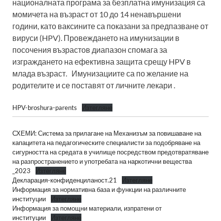
националната програма за безплатна имунизация са
момичета на възраст от 10 до 14 ненавършени
години, като ваксините са показани за предпазване от
вируси (HPV). Провеждането на имунизации в
посочения възрастов диапазон спомага за
изграждането на ефективна защита срещу HPV в
млада възраст. Имунизациите са по желание на
родителите и се поставят от личните лекари .
HPV-broshura-parents
Изтегляне
СХЕМИ: Система за прилагане на Механизъм за повишаване на
капацитета на педагогическите специалисти за подобряване на
сигурността на средата в училище посредством предотвратяване
на разпространението и употребата на наркотични вещества
_2023
Изтегляне
Декларация-конфиденциланост.21
Изтегляне
Информация за нормативна база и функции на различните
институции
Изтегляне
Информация за помощни материали, изпратени от
институции
Изтегляне