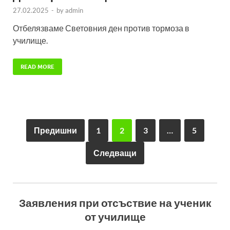
27.02.2025
-
by
admin
Отбелязваме Световния ден против тормоза в
училище.
READ MORE
Предишни
1
2
3
…
5
Следващи
Заявления при отсъствие на ученик
от училище