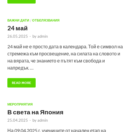
ВАЖНИ ДАТИ
/
ОТБЕЛЯЗВАНИЯ
24 май
26.05.2025
-
by
admin
24 май не е просто дата в календара. Той е символ на
стремежа към просвещение, на силата на словото и
на вярата, че знанието е пътят към свобода и
напредък. …
READ MORE
МЕРОПРИЯТИЯ
В света на Япония
25.04.2025
-
by
admin
На 09.04.2025 г. учениците от начален етап на