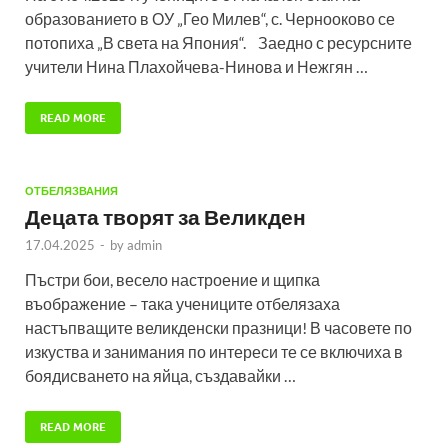
образованието в ОУ „Гео Милев“, с. Чернооково се
потопиха „В света на Япония“. Заедно с ресурсните
учители Нина Плахойчева-Нинова и Нежгян …
READ MORE
ОТБЕЛЯЗВАНИЯ
Децата творят за Великден
17.04.2025
-
by
admin
Пъстри бои, весело настроение и щипка
въображение – така учениците отбелязаха
настъпващите великденски празници! В часовете по
изкуства и занимания по интереси те се включиха в
боядисването на яйца, създавайки …
READ MORE