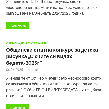
Учениците от I, II и III клас получиха своите
удостоверения, грамоти и награди за успешното си
завършване на учебната 2024/2025 година.
READ MORE
ОЛИМПИАДИ И СЪСТЕЗАНИЯ
Общински етап на конкурс за детска
рисунка „С очите си видях
бедета-2025г.“
06.06.2025
-
by
admin
Учениците от ОУ”Гео Милев” село Чернооково, които
се включиха в общинския етап на конкурса за детска
рисунка “ С ОЧИТЕ СИ ВИДЯХ БЕДАТА – 2025”, бяха
отличени с грамоти и …
READ MORE