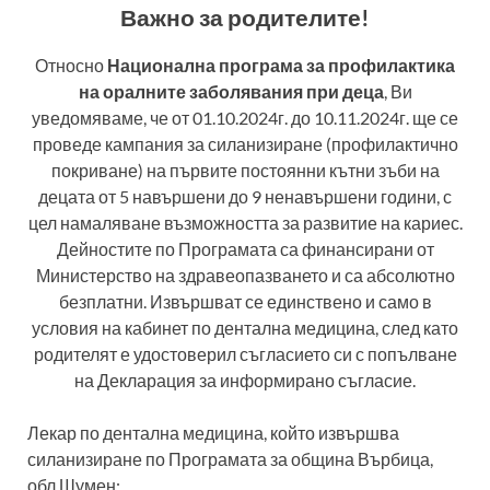
Важно за родителите!
Относно
Национална програма за профилактика
на оралните заболявания при деца
, Ви
уведомяваме, че от 01.10.2024г. до 10.11.2024г. ще се
проведе кампания за силанизиране (профилактично
покриване) на първите постоянни кътни зъби на
децата от 5 навършени до 9 ненавършени години, с
цел намаляване възможността за развитие на кариес.
Дейностите по Програмата са финансирани от
Министерство на здравеопазването и са абсолютно
безплатни. Извършват се единствено и само в
условия на кабинет по дентална медицина, след като
родителят е удостоверил съгласието си с попълване
на Декларация за информирано съгласие.
Лекар по дентална медицина, който извършва
силанизиране по Програмата за община Върбица,
обл.Шумен: